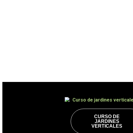
Formac
Estás solo a unos cuantos clic de emp
CURSO DE
JARDINES
VERTICALES