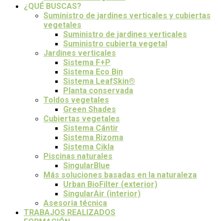
¿QUÉ BUSCAS?
Suministro de jardines verticales y cubiertas
vegetales
Suministro de jardines verticales
Suministro cubierta vegetal
Jardines verticales
Sistema F+P
Sistema Eco Bin
Sistema LeafSkin®
Planta conservada
Toldos vegetales
Green Shades
Cubiertas vegetales
Sistema Cántir
Sistema Rizoma
Sistema Cikla
Piscinas naturales
SingularBlue
Más soluciones basadas en la naturaleza
Urban BioFilter (exterior)
SingularAir (interior)
Asesoria técnica
TRABAJOS REALIZADOS