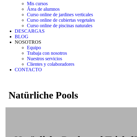
Mis cursos
Área de alumnos
Curso online de jardines verticales
Curso online de cubiertas vegetales
Curso online de piscinas naturales
DESCARGAS
BLOG
NOSOTROS
Equipo
Trabaja con nosotros
Nuestros servicios
Clientes y colaboradores
CONTACTO
Natürliche Pools