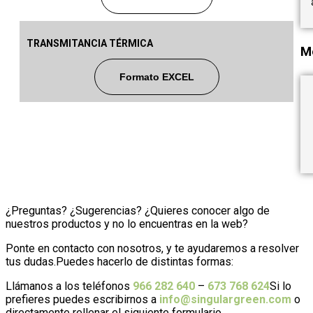
TRANSMITANCIA TÉRMICA
M
Formato EXCEL
¿Preguntas? ¿Sugerencias? ¿Quieres conocer algo de
nuestros productos y no lo encuentras en la web?
Ponte en contacto con nosotros, y te ayudaremos a resolver
tus dudas.Puedes hacerlo de distintas formas:
Llámanos a los teléfonos
966 282 640
–
673 768 624
Si lo
prefieres puedes escribirnos a
info@singulargreen.com
o
directamente rellenar el siguiente formulario.