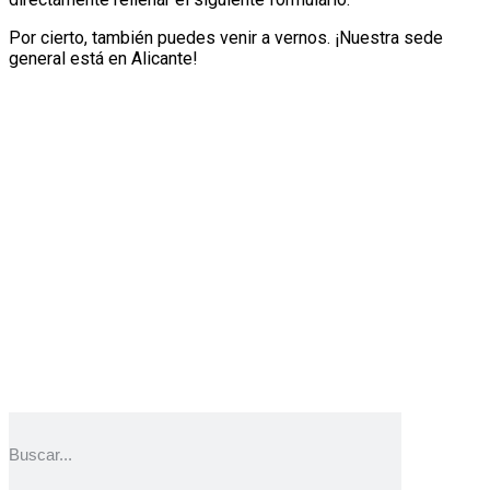
Por cierto, también puedes venir a vernos. ¡Nuestra sede
general está en Alicante!
SingularGreen, S.L. es el responsable del tratamiento de
los datos personales incorporados en el presente
formulario, con la finalidad de dar curso a su solicitud.
Puede ejercer sus derechos de acceso, rectificación,
supresión, limitación, portabilidad u oposición a través
de la dirección de info@singulargreen.com. Puede
encontrar información más detallada sobre el
tratamiento de datos personales en la política de
privacidad de la web.
BUSCAR AQUÍ