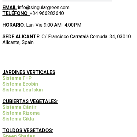
CONTACTO
EMAIL
:info@singulargreen.com
TELÉFONO
:
+34 966282640
HORARIO
:
Lun-Vie 9:00 AM- 4:00PM
SEDE ALICANTE:
C/ Francisco Carratalá Cernuda. 34, 03010.
Alicante, Spain
NUESTROS SISTEMAS Y SERVICIOS
JARDINES VERTICALES
Sistema F+P
Sistema Ecobin
Sistema Leafskin
CUBIERTAS VEGETALES
:
Sistema Cántir
Sistema Rizoma
Sistema Cikla
TOLDOS VEGETADOS
:
Green Shades