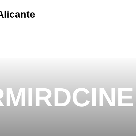
licante
RMIRDCINE