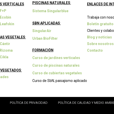
PISCINAS NATURALES
:
S VERTICALES
ENLACES DE IN
 F+P
Sistema Singularblue
Ecobin
Trabaja con nos
SBN APLICADAS
:
Leafskin
Boletín gratuito
Clientes y colab
SingularAir
AS VEGETALES
:
Blog y noticias
Urban BioFilter
Cántir
Sobre nosotros
FORMACIÓN
 Rizoma
Contacto
Cikla
Curso de jardines verticales
Curso de piscinas naturales
 VEGETADOS
:
Curso de cubiertas vegetales
hades
Curso de SbN; paisajismo aplicado
POLÍTICA DE PRIVACIDAD
POLÍTICA DE CALIDAD Y MEDIO AMBI