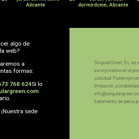
cer algo de
 la web?
daremos a
SingularGreen, S.L. es 
intas formas:
incorporados en el pres
solicitud. Puede ejerce
673 768 624
Si lo
limitación, portabilida
ulargreen.com
info@singulargreen.co
ario.
tratamiento de datos pe
. ¡Nuestra sede