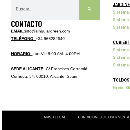
JARDINE
Sistema
Sistema 
CONTACTO
Sistema 
EMAIL
:info@singulargreen.com
TELÉFONO
:
+34 966282640
CUBIERT
Sistema 
HORARIO
:
Lun-Vie 9:00 AM- 4:00PM
Sistema
Sistema 
SEDE ALICANTE:
C/ Francisco Carratalá
Cernuda. 34, 03010. Alicante, Spain
TOLDOS
Green S
AVISO LEGAL
CONDICIONES DE USO/ VENTA