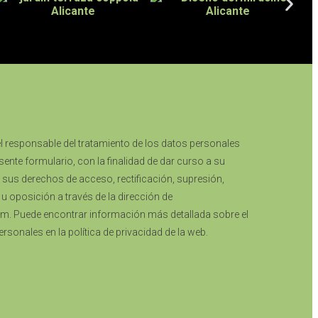
el responsable del tratamiento de los datos personales
ente formulario, con la finalidad de dar curso a su
r sus derechos de acceso, rectificación, supresión,
d u oposición a través de la dirección de
m. Puede encontrar información más detallada sobre el
rsonales en la política de privacidad de la web.