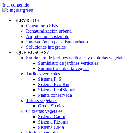
Ir al contenido
SERVICIOS
Consultoria SBN
Renaturalización urbana
Arquitectura sostenible
Innovación en paisajismo urbano
Soluciones integrales
¿QUÉ BUSCAS?
Suministro de jardines verticales y cubiertas vegetales
Suministro de jardines verticales
Suministro cubierta vegetal
Jardines verticales
Sistema F+P
Sistema Eco Bin
Sistema LeafSkin®
Planta conservada
Toldos vegetales
Green Shades
Cubiertas vegetales
Sistema Cántir
Sistema Rizoma
Sistema Cikla
Piscinas naturales