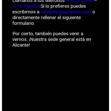
Llámanos a los teléfonos
966 282 640
–
673 768 624
Si lo prefieres puedes
escribirnos a
info@singulargreen.com
o
directamente rellenar el siguiente
formulario.
Por cierto, también puedes venir a
vernos. ¡Nuestra sede general está en
Alicante!