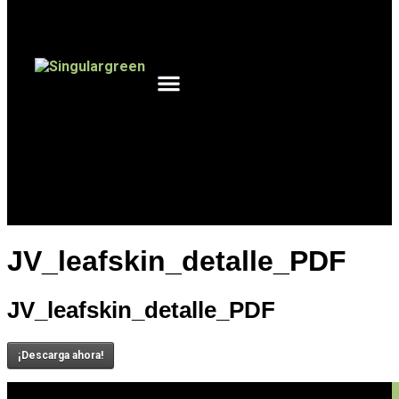
¿QUÉ BUSCAS?
TRABAJOS REALIZADOS
JV_leafskin_detalle_PDF
JV_leafskin_detalle_PDF
¡Descarga ahora!