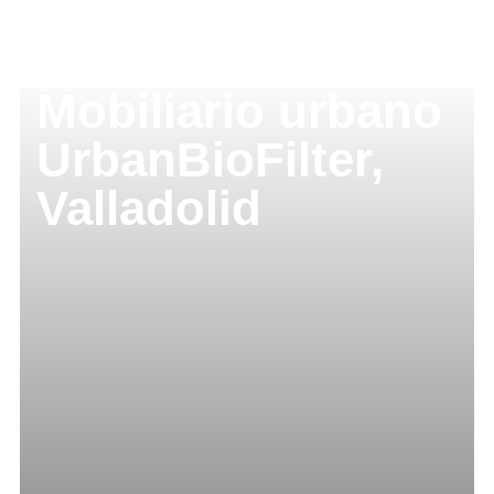
Mobiliario urbano
UrbanBioFilter,
Valladolid