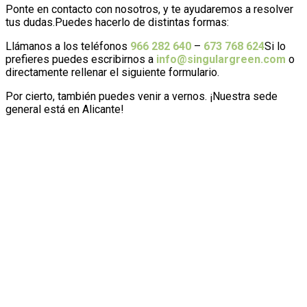
Ponte en contacto con nosotros, y te ayudaremos a resolver
tus dudas.Puedes hacerlo de distintas formas:
Llámanos a los teléfonos
966 282 640
–
673 768 624
Si lo
prefieres puedes escribirnos a
info@singulargreen.com
o
directamente rellenar el siguiente formulario.
Por cierto, también puedes venir a vernos. ¡Nuestra sede
general está en Alicante!
SingularGreen, S.L. es el responsable del tratamiento de
los datos personales incorporados en el presente
formulario, con la finalidad de dar curso a su solicitud.
Puede ejercer sus derechos de acceso, rectificación,
supresión, limitación, portabilidad u oposición a través
de la dirección de info@singulargreen.com. Puede
encontrar información más detallada sobre el
tratamiento de datos personales en la política de
privacidad de la web.