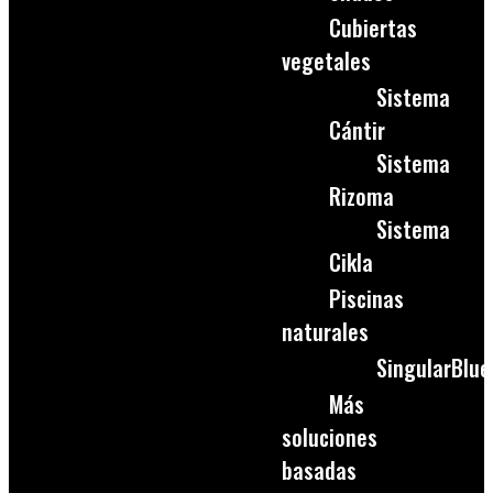
Cubiertas
vegetales
Sistema
Cántir
Sistema
Rizoma
Sistema
Cikla
Piscinas
naturales
SingularBlue
Más
soluciones
basadas