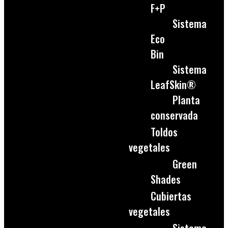
F+P
Sistema
Eco
Bin
Sistema
LeafSkin®
Planta
conservada
Toldos
vegetales
Green
Shades
Cubiertas
vegetales