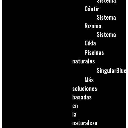
Sistema
Cántir
Sistema
Rizoma
Sistema
Cikla
Piscinas
naturales
SingularBlue
Más
soluciones
basadas
en
la
naturaleza