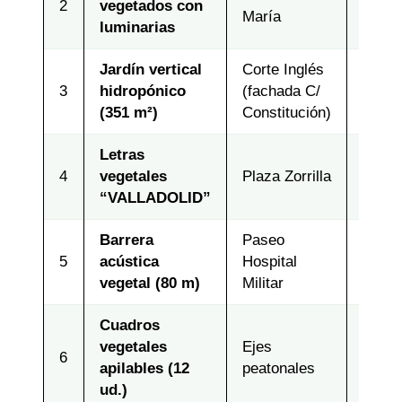
2
vegetados con
2021
María
luminarias
Jardín vertical
Corte Inglés
3
hidropónico
(fachada C/
2022
(351 m²)
Constitución)
Letras
4
vegetales
Plaza Zorrilla
2022
“VALLADOLID”
Barrera
Paseo
5
acústica
Hospital
2020
vegetal (80 m)
Militar
Cuadros
vegetales
Ejes
6
2020
apilables (12
peatonales
ud.)