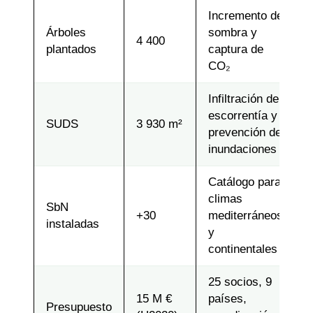
Incremento de
Árboles
sombra y
4 400
plantados
captura de
CO₂
Infiltración de
escorrentía y
SUDS
3 930 m²
prevención de
inundaciones
Catálogo para
climas
SbN
+30
mediterráneos
instaladas
y
continentales
25 socios, 9
15 M €
países,
Presupuesto