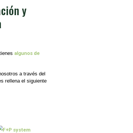
ación y
a
algunos de
 tienes
osotros a través del
res rellena el siguiente