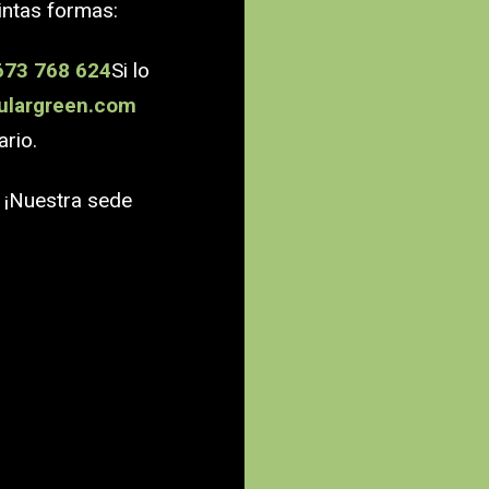
intas formas:
673 768 624
Si lo
ulargreen.com
ario.
. ¡Nuestra sede