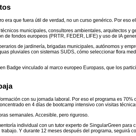
ntos
 era que fuera útil de verdad, no un curso genérico. Por eso e
écnicos municipales, consultores ambientales, arquitectos y ge
ación de fondos europeos (PRTR, FEDER, LIFE) y uso de IA genera
perarios de jardinería, brigadas municipales, autónomos y empre
aguas pluviales con sistemas SUDS, cómo seleccionar flora med
Open Badge vinculado al marco europeo Europass, que los partic
baja
formación con su jornada laboral. Por eso el programa es 70% 
oncentrado en 4 días de bootcamp intensivo con visitas técnica
oras semanales. Accesible, pero riguroso.
ntoría individual con un tutor experto de SingularGreen para co
 trabajo. Y durante 12 meses después del programa, seguirá co