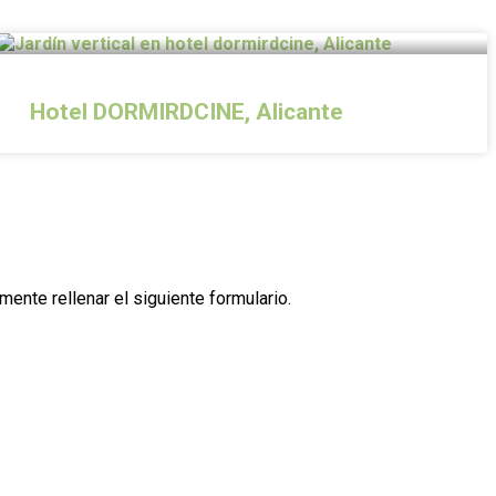
Hotel DORMIRDCINE, Alicante
mente rellenar el siguiente formulario.
 con la finalidad de dar curso a su solicitud. Puede
ión de info@singulargreen.com. Puede encontrar