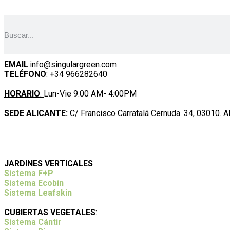
BUSCAR AQUÍ
CONTACTO
EMAIL
:info@singulargreen.com
TELÉFONO
:
+34 966282640
HORARIO
:
Lun-Vie 9:00 AM- 4:00PM
SEDE ALICANTE:
C/ Francisco Carratalá Cernuda. 34, 03010. Al
NUESTROS SISTEMAS Y SERVICIOS
JARDINES VERTICALES
Sistema F+P
Sistema Ecobin
Sistema Leafskin
CUBIERTAS VEGETALES
:
Sistema Cántir