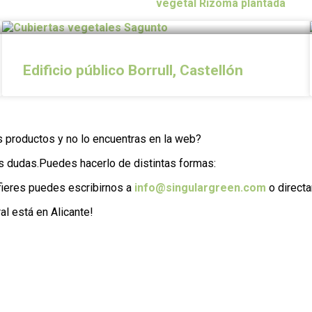
Edificio público Borrull, Castellón
 productos y no lo encuentras en la web?
s dudas.Puedes hacerlo de distintas formas:
efieres puedes escribirnos a
info@singulargreen.com
o directa
al está en Alicante!
os datos personales incorporados en el presente formulario,
 limitación, portabilidad u oposición a través de la direcc
ersonales en la política de privacidad de la web.