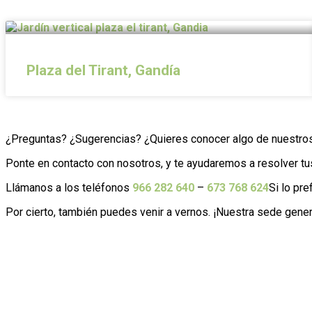
Últimos proyectos de SingularGreen
Plaza del Tirant, Gandía
¿Preguntas? ¿Sugerencias? ¿Quieres conocer algo de nuestros
Ponte en contacto con nosotros, y te ayudaremos a resolver tu
Llámanos a los teléfonos
966 282 640
–
673 768 624
Si lo pr
Por cierto, también puedes venir a vernos. ¡Nuestra sede gener
SingularGreen, S.L. es el responsable del tratamiento de l
ejercer sus derechos de acceso, rectificación, supresión,
información más detallada sobre el tratamiento de datos p