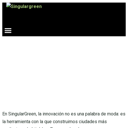
Ir
al
contenido
SingularGreen y Alicante
Futura: Una alianza
estratégica por la innovación
y la sostenibilidad urbana
En SingularGreen, la innovación no es una palabra de moda: es
la herramienta con la que construimos ciudades más