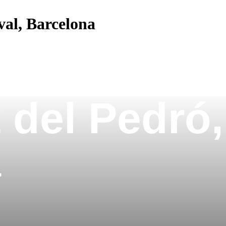
val, Barcelona
t del Pedró,
a