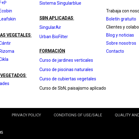
F+P
Sistema Singularblue
Ecobin
Trabaja con nos
SBN APLICADAS
:
Leafskin
Boletín gratuito
Clientes y colab
SingularAir
AS VEGETALES
:
Blog y noticias
Urban BioFilter
Cántir
Sobre nosotros
FORMACIÓN
 Rizoma
Contacto
Cikla
Curso de jardines verticales
Curso de piscinas naturales
 VEGETADOS
:
Curso de cubiertas vegetales
hades
Curso de SbN; paisajismo aplicado
PRIVACY POLICY
CONDITIONS OF USE/SALE
QUALITY AN
os