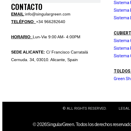
Sistema 
CONTACTO
Sistema 
EMAIL
:info@singulargreen.com
Sistema 
TELÉFONO
:
+34 966282640
CUBIERT
HORARIO
:
Lun-Vie 9:00 AM- 4:00PM
Sistema 
Sistema
SEDE ALICANTE:
C/ Francisco Carratalá
Sistema 
Cernuda. 34, 03010. Alicante, Spain
TOLDOS
Green S
© ALL RIGHTS RESERVED.
LEGAL
© 2026SingularGreen. Todos los derechos reservad