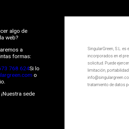
cer algo de
 la web?
daremos a
SingularGreen, S.L. es 
intas formas:
incorporados en el pres
solicitud. Puede ejerce
673 768 624
Si lo
limitación, portabilida
ulargreen.com
o
info@singulargreen.co
io.
tratamiento de datos pe
. ¡Nuestra sede