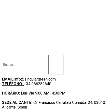
SingularGreen, S.L. es el responsable del tratamiento de
los datos personales incorporados en el presente
formulario, con la finalidad de dar curso a su solicitud.
Puede ejercer sus derechos de acceso, rectificación,
supresión, limitación, portabilidad u oposición a través
de la dirección de info@singulargreen.com. Puede
encontrar información más detallada sobre el
tratamiento de datos personales en la política de
privacidad de la web.
BUSCAR AQUÍ
CONTACTO
EMAIL
:info@singulargreen.com
TELÉFONO
:
+34 966282640
HORARIO
:
Lun-Vie 9:00 AM- 4:00PM
SEDE ALICANTE:
C/ Francisco Carratalá Cernuda. 34, 03010.
Alicante, Spain