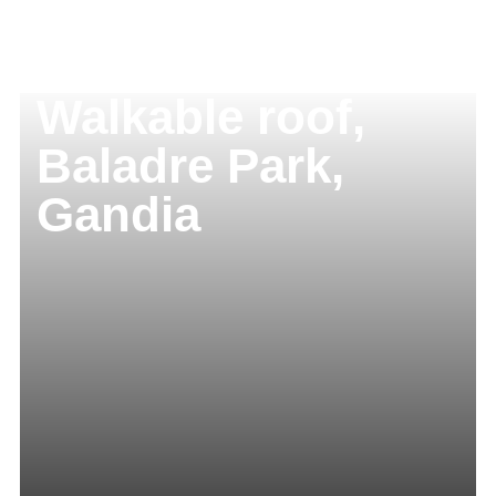
Walkable roof,
Baladre Park,
Gandia